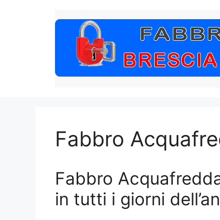
Vai
al
contenuto
Fabbro Acquafr
Fabbro Acquafredda 
in tutti i giorni dell’a