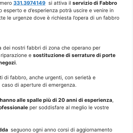
numero
331.3974149
si attiva il
servizio di Fabbro
 esperto e d’esperienza potrà uscire e venire in
tte le urgenze dove è richiesta l’opera di un fabbro
nza dei nostri fabbri di zona che operano per
 riparazione e
sostituzione di serrature di porte
negozi
.
i di fabbro, anche urgenti, con serietà e
l caso di aperture di emergenza.
 hanno alle spalle più di 20 anni di esperienza
,
ofessionale
per soddisfare al meglio le vostre
dda
seguono ogni anno corsi di aggiornamento