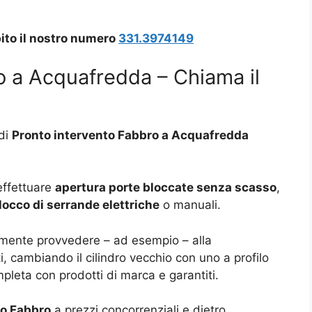
ito il nostro numero
331.3974149
o a Acquafredda – Chiama il
 di
Pronto intervento Fabbro a Acquafredda
effettuare
apertura porte bloccate senza scasso
,
locco di serrande elettriche
o manuali.
mente provvedere – ad esempio – alla
i, cambiando il cilindro vecchio con uno a profilo
pleta con prodotti di marca e garantiti.
to Fabbro
a prezzi concorrenziali e dietro