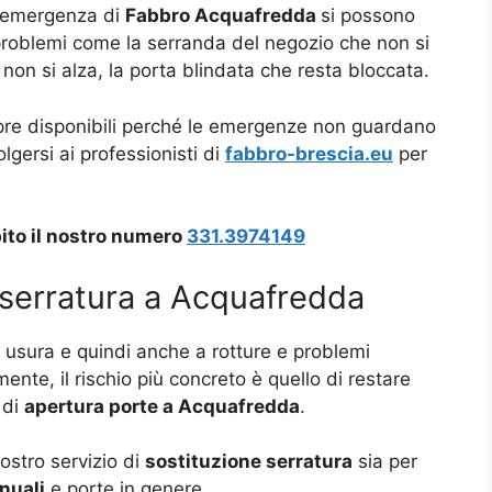
di emergenza di
Fabbro Acquafredda
si possono
ri problemi come la serranda del negozio che non si
 non si alza, la porta blindata che resta bloccata.
e disponibili perché le emergenze non guardano
olgersi ai professionisti di
fabbro-brescia.eu
per
ito il nostro numero
331.3974149
 serratura a Acquafredda
 usura e quindi anche a rotture e problemi
te, il rischio più concreto è quello di restare
 di
apertura porte a Acquafredda
.
ostro servizio di
sostituzione serratura
sia per
nuali
e porte in genere.